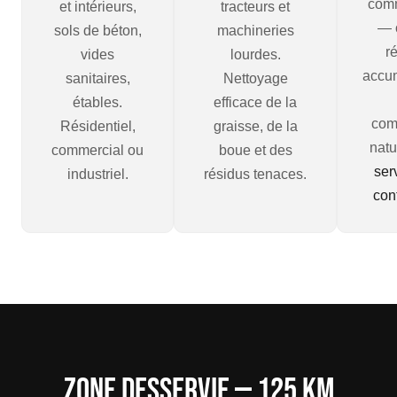
com
et intérieurs,
tracteurs et
— 
sols de béton,
machineries
r
vides
lourdes.
accum
sanitaires,
Nettoyage
étables.
efficace de la
com
Résidentiel,
graisse, de la
natu
commercial ou
boue et des
ser
industriel.
résidus tenaces.
con
Zone desservie — 125 km